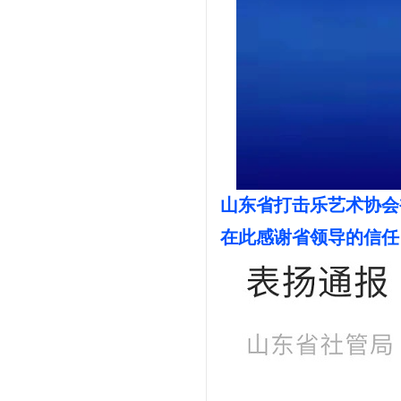
山东省打击乐艺术协会
在此感谢省领导的信任